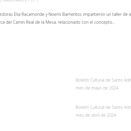
oras Elia Racamonde y Noemi Barrientos impartieron un taller de econ
ca del Camín Real de la Mesa, relacionado con el concepto
a
Noticias
As-228 Km.12
Boletín Cultural de Santo Adr
nueva de Santo Adriano,
mes de mayo de 2024
10 mayo, 2024
de Asturias
Boletín Cultural de Santo Adr
061
mes de abril de 2024
oadriano.org
29 marzo, 2024