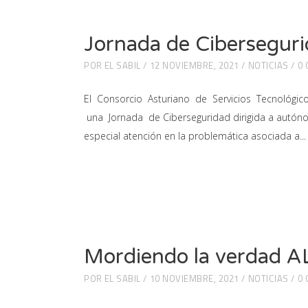
Jornada de Cibersegur
POR
EL SABIL
12 NOVIEMBRE, 2021
NOTICIAS
0
El Consorcio Asturiano de Servicios Tecnológi
una Jornada de Ciberseguridad dirigida a autóno
especial atención en la problemática asociada a
Mordiendo la verdad A
POR
EL SABIL
10 NOVIEMBRE, 2021
NOTICIAS
0