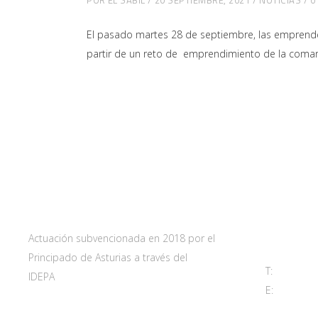
El pasado martes 28 de septiembre, las emprended
partir de un reto de emprendimiento de la comar
Web subvencionada por:
Contact
Carretera 
33115 Villa
Principado 
Actuación subvencionada en 2018 por el
Principado de Asturias a través del
T:
985 761 
IDEPA
E:
adl@sant