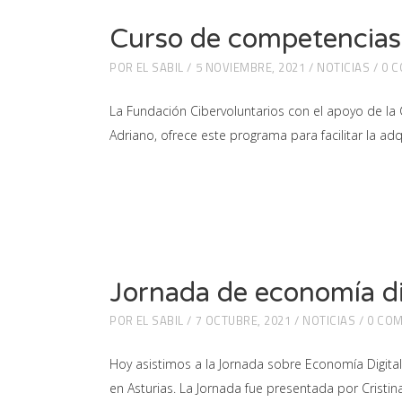
Curso de competencias 
POR
EL SABIL
5 NOVIEMBRE, 2021
NOTICIAS
0 
La Fundación Cibervoluntarios con el apoyo de la 
Adriano, ofrece este programa para facilitar la a
Jornada de economía di
POR
EL SABIL
7 OCTUBRE, 2021
NOTICIAS
0 CO
Hoy asistimos a la Jornada sobre Economía Digita
en Asturias. La Jornada fue presentada por Cristi