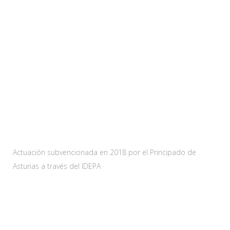
Web subvencionada por:
Actuación subvencionada en 2018 por el Principado de
Asturias a través del IDEPA
Contacta
Carretera As-228 Km.12