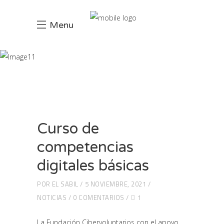
Menu
Blog
INCIO
NOTICIAS
CURSO DE COMPETENCIAS DIGITALES BÁSICAS
Curso de
competencias
digitales básicas
POR
EL SABIL
5 NOVIEMBRE, 2021
NOTICIAS
0 COMENTARIOS
1
La
Fundación Cibervoluntarios
con el apoyo