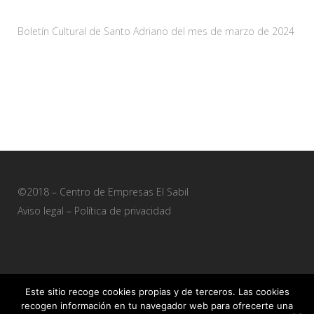
29 marzo, 2024
Boletín Cultural de Santo Adriano del mes de marzo de 2024
28 febrero, 2024
©2018 – Centro de Empresas El Sabil
Aviso legal
–
Política de privacidad
Este sitio recoge cookies propias y de terceros. Las cookies
recogen información en tu navegador web para ofrecerte una