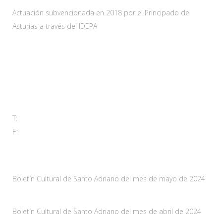
Actuación subvencionada en 2018 por el Principado de
Asturias a través del IDEPA
Contacta
Carretera As-228 Km.12
33115 Villanueva de Santo Adriano, Principado de Asturias
T:
985 761 061
E:
adl@santoadriano.org
Noticias
Boletín Cultural de Santo Adriano del mes de mayo de 2024
10 mayo, 2024
Boletín Cultural de Santo Adriano del mes de abril de 2024