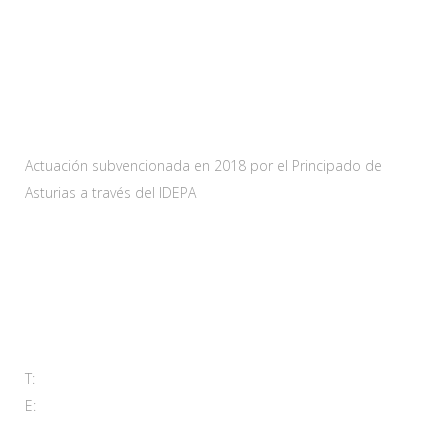
Web subvencionada por:
Actuación subvencionada en 2018 por el Principado de
Asturias a través del IDEPA
Contacta
Carretera As-228 Km.12
33115 Villanueva de Santo Adriano, Principado de Asturias
T:
985 761 061
E:
adl@santoadriano.org