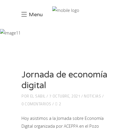
Menu
Blog
INCIO
NOTICIAS
JORNADA DE ECONOMÍA DIGITAL
Jornada de economía
digital
POR
EL SABIL
7 OCTUBRE, 2021
NOTICIAS
0 COMENTARIOS
2
Hoy asistimos a la Jornada sobre Economía
Digital organizada por
ACEPPA
en el Pozo