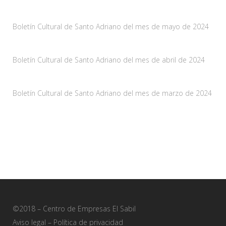
Noticias
Boletín Cultural de Santo Adriano del mes de mayo de 2024
10 mayo, 2024
Boletín Cultural de Santo Adriano del mes de abril de 2024
29 marzo, 2024
Boletín Cultural de Santo Adriano del mes de marzo de 2024
28 febrero, 2024
©2018 – Centro de Empresas El Sabil
Aviso legal
–
Política de privacidad