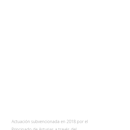
Web subvencionada por:
Contact
Carretera 
33115 Villa
Principado 
Actuación subvencionada en 2018 por el
Principado de Asturias a través del