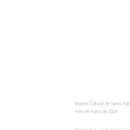
a
Noticias
As-228 Km.12
Boletín Cultural de Santo Adr
nueva de Santo Adriano,
mes de mayo de 2024
10 mayo, 2024
de Asturias