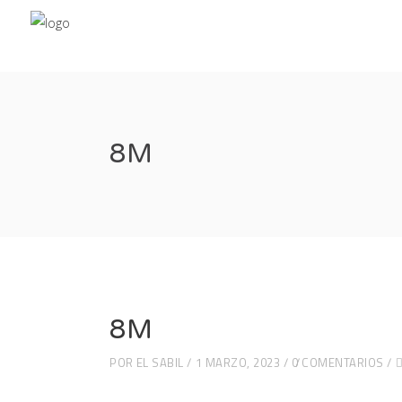
8M
8M
POR
EL SABIL
1 MARZO, 2023
0 COMENTARIOS