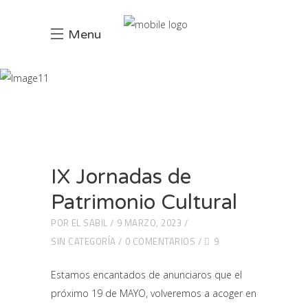
Menu
marzo 2023
INCIO
2023
MARZO
IX Jornadas de
Patrimonio Cultural
POR
EL SABIL
9 MARZO, 2023
SIN CATEGORÍA
0 COMENTARIOS
9
Estamos encantados de anunciaros que el
próximo 19 de MAYO, volveremos a acoger en