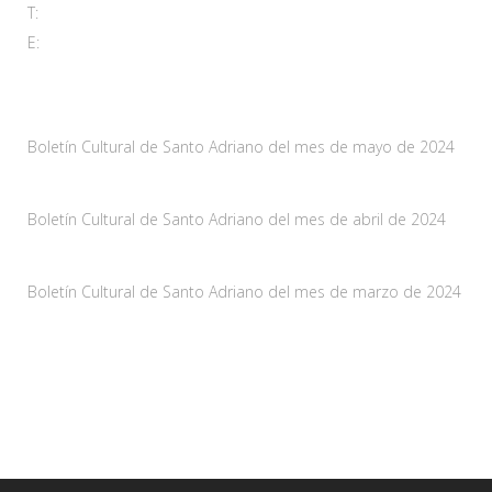
T:
985 761 061
E:
adl@santoadriano.org
Noticias
Boletín Cultural de Santo Adriano del mes de mayo de 2024
10 mayo, 2024
Boletín Cultural de Santo Adriano del mes de abril de 2024
29 marzo, 2024
Boletín Cultural de Santo Adriano del mes de marzo de 2024
28 febrero, 2024