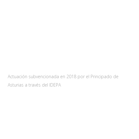
Web subvencionada por:
Actuación subvencionada en 2018 por el Principado de
Asturias a través del IDEPA
Contacta
Carretera As-228 Km.12
33115 Villanueva de Santo Adriano, Principado de Asturias