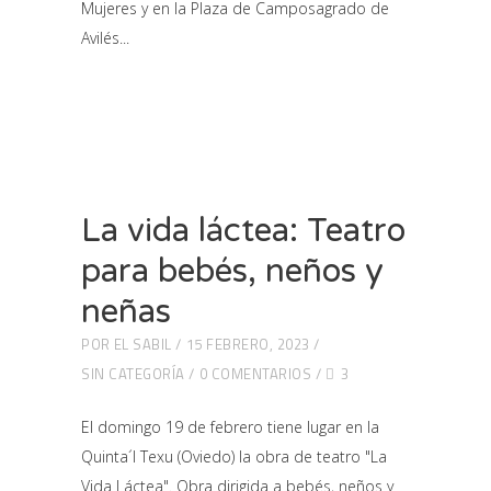
Mujeres y en la Plaza de Camposagrado de
Avilés
La vida láctea: Teatro
para bebés, neños y
neñas
POR
EL SABIL
15 FEBRERO, 2023
SIN CATEGORÍA
0 COMENTARIOS
3
El domingo 19 de febrero tiene lugar en la
Quinta´l Texu (Oviedo) la obra de teatro "La
Vida Láctea". Obra dirigida a bebés, neños y