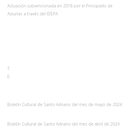
Actuación subvencionada en 2018 por el Principado de
Asturias a través del IDEPA
Contacta
Carretera As-228 Km.12
33115 Villanueva de Santo Adriano, Principado de Asturias
T:
985 761 061
E:
adl@santoadriano.org
Noticias
Boletín Cultural de Santo Adriano del mes de mayo de 2024
10 mayo, 2024
Boletín Cultural de Santo Adriano del mes de abril de 2024
29 marzo, 2024