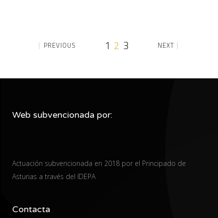
1
2
3
PREVIOUS
NEXT
Web subvencionada por:
Actuación subvencionada en 2018 por el Principado de
Asturias a través del IDEPA
Contacta