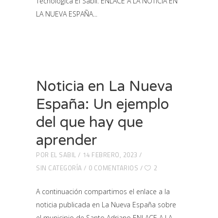
Tecnológica El Sabil. ENLACE A LA NOTICIA EN
LA NUEVA ESPAÑA
Noticia en La Nueva
España: Un ejemplo
del que hay que
aprender
POR
EL SABIL
14 FEBRERO, 2023
SIN CATEGORÍA
0 COMENTARIOS
2
A continuación compartimos el enlace a la
noticia publicada en La Nueva España sobre
el municipio de Santo Adriano ENLACE A LA