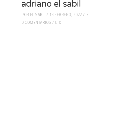
adriano el sabil
POR
EL SABIL
18 FEBRERO, 2022
0 COMENTARIOS
0
Web subvencionada por: