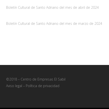
Boletín Cultural de Santo Adriano del mes de abril de 2024
29 marzo, 2024
Boletín Cultural de Santo Adriano del mes de marzo de 2024
28 febrero, 2024
©2018 – Centro de Empresas El Sabil
Aviso legal
–
Política de privacidad