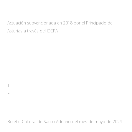
Actuación subvencionada en 2018 por el Principado de
Asturias a través del IDEPA
Contacta
Carretera As-228 Km.12
33115 Villanueva de Santo Adriano, Principado de Asturias
T:
985 761 061
E:
adl@santoadriano.org
Noticias
Boletín Cultural de Santo Adriano del mes de mayo de 2024
10 mayo, 2024