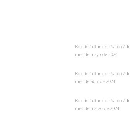
a
Noticias
As-228 Km.12
Boletín Cultural de Santo Adr
nueva de Santo Adriano,
mes de mayo de 2024
10 mayo, 2024
de Asturias
Boletín Cultural de Santo Adr
061
mes de abril de 2024
oadriano.org
29 marzo, 2024
Boletín Cultural de Santo Adr
mes de marzo de 2024
28 febrero, 2024