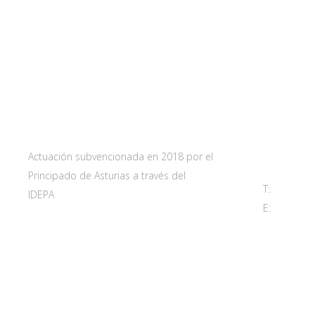
Web subvencionada por:
Contact
Carretera 
33115 Villa
Principado 
Actuación subvencionada en 2018 por el
Principado de Asturias a través del
T:
985 761 
IDEPA
E:
adl@sant