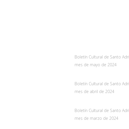
a
Noticias
As-228 Km.12
Boletín Cultural de Santo Adr
nueva de Santo Adriano,
mes de mayo de 2024
10 mayo, 2024
de Asturias
Boletín Cultural de Santo Adr
061
mes de abril de 2024
oadriano.org
29 marzo, 2024
Boletín Cultural de Santo Adr
mes de marzo de 2024
28 febrero, 2024