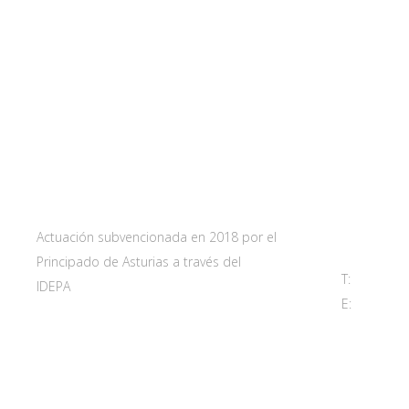
Web subvencionada por:
Contact
Carretera 
33115 Villa
Principado 
Actuación subvencionada en 2018 por el
Principado de Asturias a través del
T:
985 761 
IDEPA
E:
adl@sant