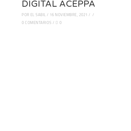
DIGITAL ACEPPA
POR
EL SABIL
16 NOVIEMBRE, 2021
0 COMENTARIOS
0
Web subvencionada por: