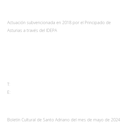
Actuación subvencionada en 2018 por el Principado de
Asturias a través del IDEPA
Contacta
Carretera As-228 Km.12
33115 Villanueva de Santo Adriano, Principado de Asturias
T:
985 761 061
E:
adl@santoadriano.org
Noticias
Boletín Cultural de Santo Adriano del mes de mayo de 2024
10 mayo, 2024