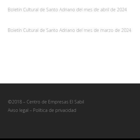
Boletín Cultural de Santo Adriano del mes de abril de 2024
29 marzo, 2024
Boletín Cultural de Santo Adriano del mes de marzo de 2024
28 febrero, 2024
©2018 – Centro de Empresas El Sabil
Aviso legal
–
Política de privacidad