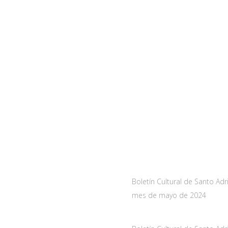
a
Noticias
As-228 Km.12
Boletín Cultural de Santo Adr
nueva de Santo Adriano,
mes de mayo de 2024
10 mayo, 2024
de Asturias