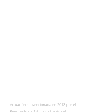
Web subvencionada por:
Contact
Carretera 
33115 Villa
Principado 
Actuación subvencionada en 2018 por el
Principado de Asturias a través del