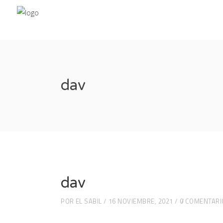
dav
dav
POR
EL SABIL
16 NOVIEMBRE, 2021
0 COMENTARI