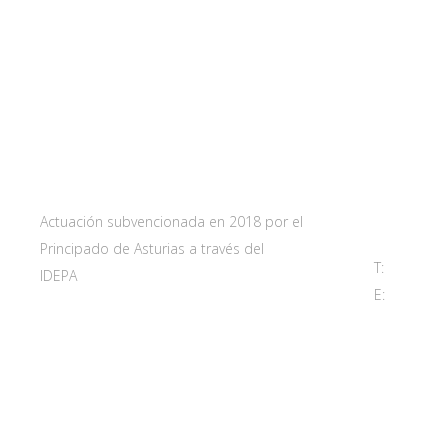
Web subvencionada por:
Contact
Carretera 
33115 Villa
Principado 
Actuación subvencionada en 2018 por el
Principado de Asturias a través del
T:
985 761 
IDEPA
E:
adl@sant