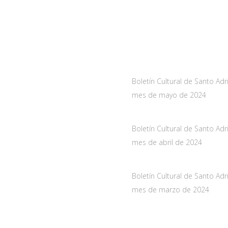
a
Noticias
As-228 Km.12
Boletín Cultural de Santo Adr
nueva de Santo Adriano,
mes de mayo de 2024
10 mayo, 2024
de Asturias
Boletín Cultural de Santo Adr
061
mes de abril de 2024
oadriano.org
29 marzo, 2024
Boletín Cultural de Santo Adr
mes de marzo de 2024
28 febrero, 2024