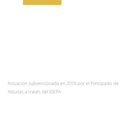
Web subvencionada por:
Actuación subvencionada en 2018 por el Principado de
Asturias a través del IDEPA
Contacta
Carretera As-228 Km.12
33115 Villanueva de Santo Adriano, Principado de Asturias