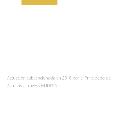
Web subvencionada por:
Actuación subvencionada en 2018 por el Principado de
Asturias a través del IDEPA
Contacta
Carretera As-228 Km.12
33115 Villanueva de Santo Adriano, Principado de Asturias