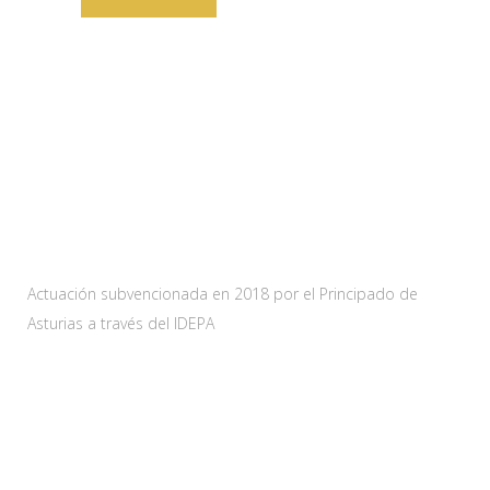
Web subvencionada por:
Actuación subvencionada en 2018 por el Principado de
Asturias a través del IDEPA
Contacta
Carretera As-228 Km.12
33115 Villanueva de Santo Adriano, Principado de Asturias