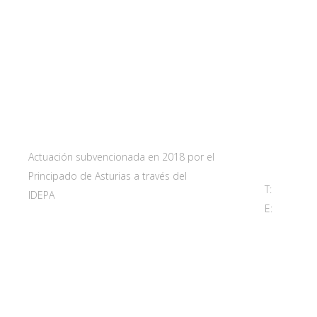
Web subvencionada por:
Contact
Carretera 
33115 Villa
Principado 
Actuación subvencionada en 2018 por el
Principado de Asturias a través del
T:
985 761 
IDEPA
E:
adl@sant