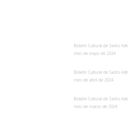
a
Noticias
As-228 Km.12
Boletín Cultural de Santo Adr
nueva de Santo Adriano,
mes de mayo de 2024
10 mayo, 2024
de Asturias
Boletín Cultural de Santo Adr
061
mes de abril de 2024
oadriano.org
29 marzo, 2024
Boletín Cultural de Santo Adr
mes de marzo de 2024
28 febrero, 2024