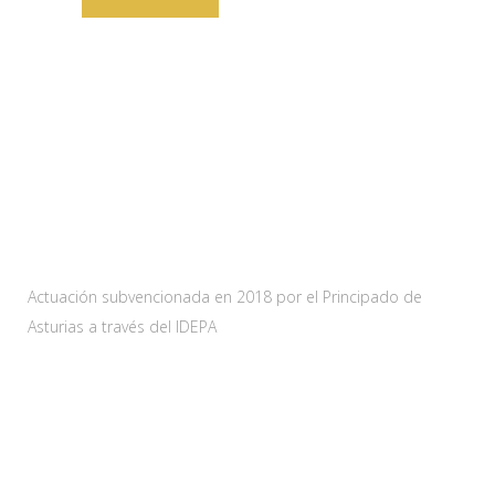
Web subvencionada por:
Actuación subvencionada en 2018 por el Principado de
Asturias a través del IDEPA
Contacta
Carretera As-228 Km.12
33115 Villanueva de Santo Adriano, Principado de Asturias