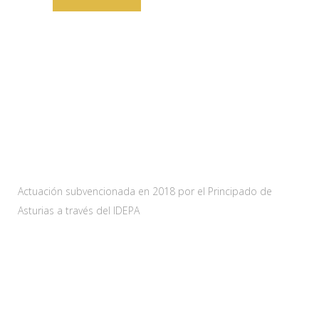
Web subvencionada por:
Actuación subvencionada en 2018 por el Principado de
Asturias a través del IDEPA
Contacta
Carretera As-228 Km.12
33115 Villanueva de Santo Adriano, Principado de Asturias