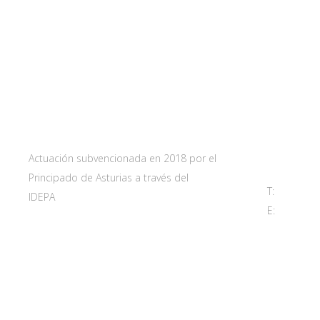
Web subvencionada por:
Contact
Carretera 
33115 Villa
Principado 
Actuación subvencionada en 2018 por el
Principado de Asturias a través del
T:
985 761 
IDEPA
E:
adl@sant