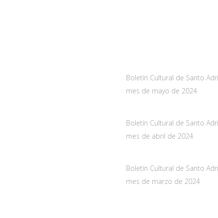
a
Noticias
As-228 Km.12
Boletín Cultural de Santo Adr
nueva de Santo Adriano,
mes de mayo de 2024
10 mayo, 2024
de Asturias
Boletín Cultural de Santo Adr
061
mes de abril de 2024
oadriano.org
29 marzo, 2024
Boletín Cultural de Santo Adr
mes de marzo de 2024
28 febrero, 2024