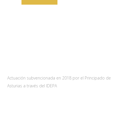
Web subvencionada por:
Actuación subvencionada en 2018 por el Principado de
Asturias a través del IDEPA
Contacta
Carretera As-228 Km.12
33115 Villanueva de Santo Adriano, Principado de Asturias