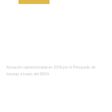
Web subvencionada por:
Actuación subvencionada en 2018 por el Principado de
Asturias a través del IDEPA
Contacta
Carretera As-228 Km.12
33115 Villanueva de Santo Adriano, Principado de Asturias