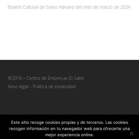
Boletín Cultural de Santo Adriano del mes de marzo de 2024
28 febrero, 2024
©2018 – Centro de Empresas El Sabil
Aviso legal
–
Política de privacidad
Este sitio recoge cookies propias y de terceros. Las cookies
recogen información en tu navegador web para ofrecerte una
Sitio web desarrollado por
+QueGusto S.C.
mejor experiencia online.