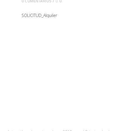
0 COMENTARIOS
0
SOLICITUD_Alquiler
Web subvencionada por: