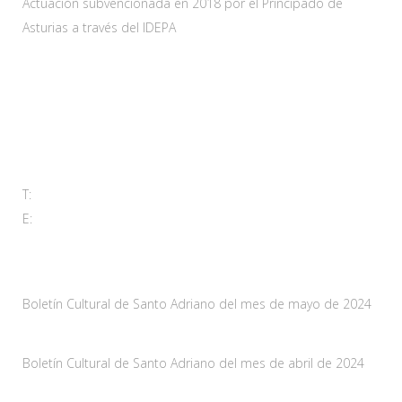
Actuación subvencionada en 2018 por el Principado de
Asturias a través del IDEPA
Contacta
Carretera As-228 Km.12
33115 Villanueva de Santo Adriano, Principado de Asturias
T:
985 761 061
E:
adl@santoadriano.org
Noticias
Boletín Cultural de Santo Adriano del mes de mayo de 2024
10 mayo, 2024
Boletín Cultural de Santo Adriano del mes de abril de 2024
29 marzo, 2024