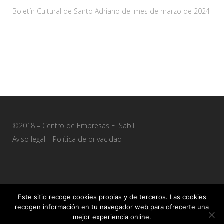
Boletín Cultural de Santo Adriano del mes de marzo de 2024
28 febrero, 2024
©2018 – Centro de Empresas El Sabil
Aviso legal
–
Política de privacidad
Este sitio recoge cookies propias y de terceros. Las cookies
recogen información en tu navegador web para ofrecerte una
Sitio web desarrollado por
+QueGusto S.C.
mejor experiencia online.