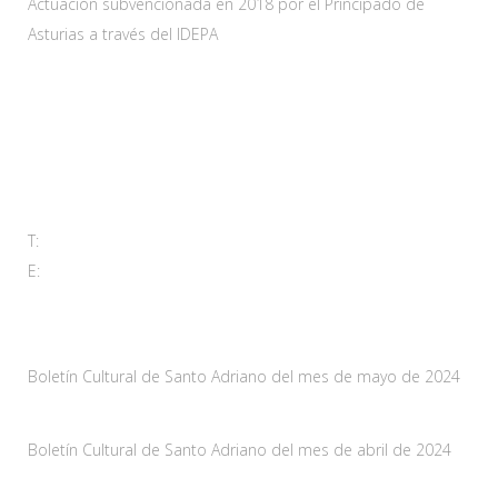
Actuación subvencionada en 2018 por el Principado de
Asturias a través del IDEPA
Contacta
Carretera As-228 Km.12
33115 Villanueva de Santo Adriano, Principado de Asturias
T:
985 761 061
E:
adl@santoadriano.org
Noticias
Boletín Cultural de Santo Adriano del mes de mayo de 2024
10 mayo, 2024
Boletín Cultural de Santo Adriano del mes de abril de 2024
29 marzo, 2024