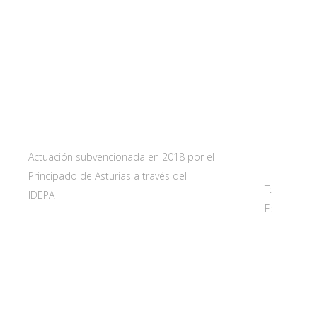
Web subvencionada por:
Contact
Carretera 
33115 Villa
Principado 
Actuación subvencionada en 2018 por el
Principado de Asturias a través del
T:
985 761 
IDEPA
E:
adl@sant