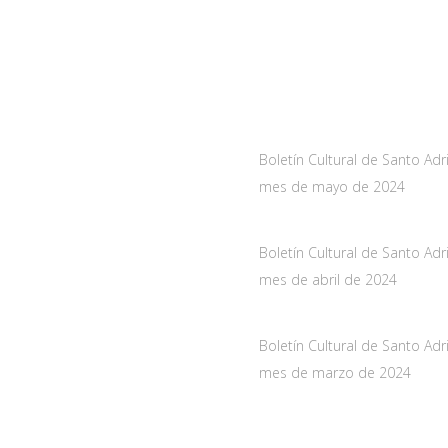
a
Noticias
As-228 Km.12
Boletín Cultural de Santo Adr
nueva de Santo Adriano,
mes de mayo de 2024
10 mayo, 2024
de Asturias
Boletín Cultural de Santo Adr
061
mes de abril de 2024
oadriano.org
29 marzo, 2024
Boletín Cultural de Santo Adr
mes de marzo de 2024
28 febrero, 2024