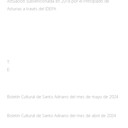
Actuación subvencionada en 2018 por el Principado de
Asturias a través del IDEPA
Contacta
Carretera As-228 Km.12
33115 Villanueva de Santo Adriano, Principado de Asturias
T:
985 761 061
E:
adl@santoadriano.org
Noticias
Boletín Cultural de Santo Adriano del mes de mayo de 2024
10 mayo, 2024
Boletín Cultural de Santo Adriano del mes de abril de 2024
29 marzo, 2024