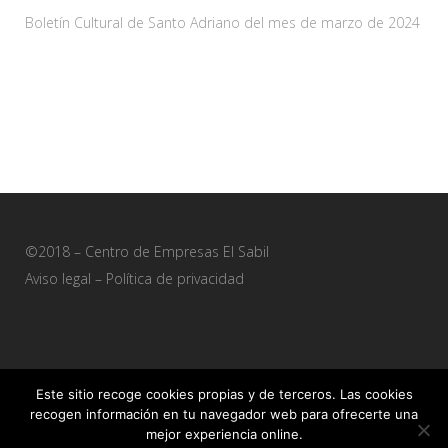
Boletín Cultural de Santo Adriano del mes de marzo de 2024
28 febrero, 2024
©2018 – Centro de Empresas El Sabil
Aviso legal
–
Política de privacidad
Este sitio recoge cookies propias y de terceros. Las cookies
recogen información en tu navegador web para ofrecerte una
Sitio web desarrollado por
+QueGusto S.C.
mejor experiencia online.