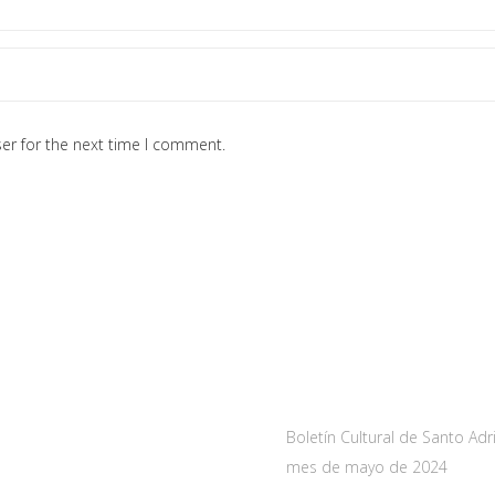
er for the next time I comment.
a
Noticias
As-228 Km.12
Boletín Cultural de Santo Adr
nueva de Santo Adriano,
mes de mayo de 2024