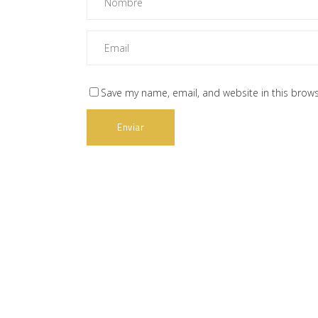
Save my name, email, and website in this brows
Web subvencionada por:
Contact
Carretera 
33115 Villa