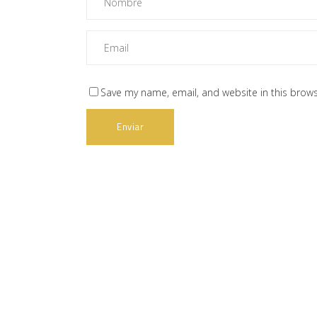
Save my name, email, and website in this brows
Web subvencionada por:
Contact
Carretera 
33115 Villa