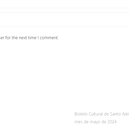
er for the next time I comment.
a
Noticias
As-228 Km.12
Boletín Cultural de Santo Adr
nueva de Santo Adriano,
mes de mayo de 2024