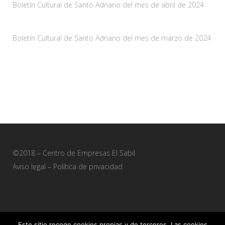
Boletín Cultural de Santo Adriano del mes de abril de 2024
29 marzo, 2024
Boletín Cultural de Santo Adriano del mes de marzo de 2024
28 febrero, 2024
©2018 – Centro de Empresas El Sabil
Aviso legal
–
Política de privacidad
Este sitio recoge cookies propias y de terceros. Las cookies