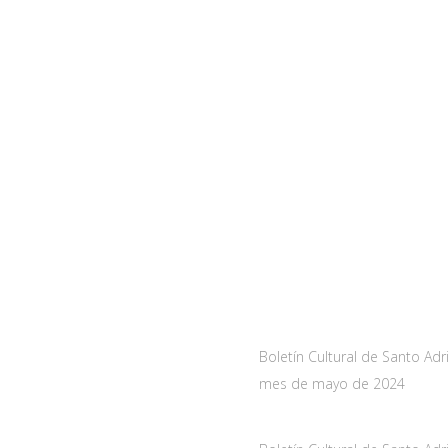
a
Noticias
As-228 Km.12
Boletín Cultural de Santo Adr
nueva de Santo Adriano,
mes de mayo de 2024
10 mayo, 2024
de Asturias