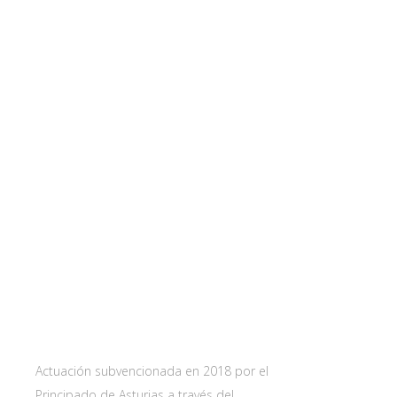
Web subvencionada por:
Contact
Carretera 
33115 Villa
Principado 
Actuación subvencionada en 2018 por el
Principado de Asturias a través del