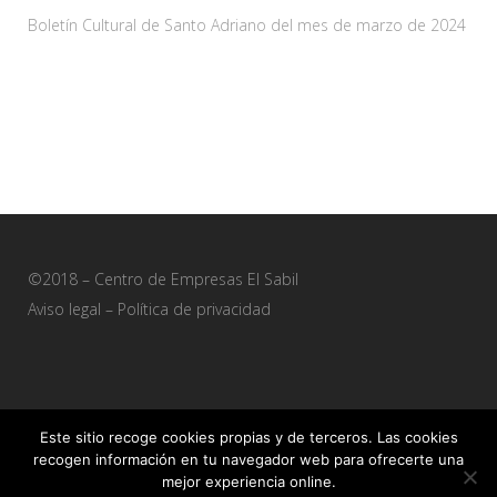
Boletín Cultural de Santo Adriano del mes de marzo de 2024
28 febrero, 2024
©2018 – Centro de Empresas El Sabil
Aviso legal
–
Política de privacidad
Este sitio recoge cookies propias y de terceros. Las cookies
recogen información en tu navegador web para ofrecerte una
Sitio web desarrollado por
+QueGusto S.C.
mejor experiencia online.