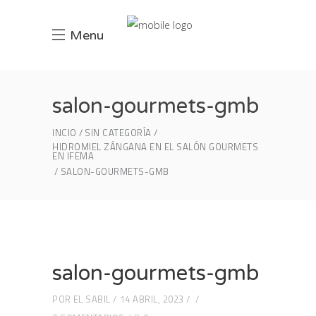
Menu
salon-gourmets-gmb
INCIO
SIN CATEGORÍA
HIDROMIEL ZÁNGANA EN EL SALÓN GOURMETS
EN IFEMA
SALON-GOURMETS-GMB
salon-gourmets-gmb
POR
EL SABIL
14 ABRIL, 2023