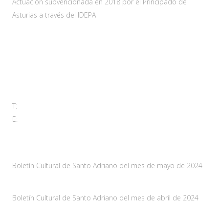
Actuación subvencionada en 2018 por el Principado de
Asturias a través del IDEPA
Contacta
Carretera As-228 Km.12
33115 Villanueva de Santo Adriano, Principado de Asturias
T:
985 761 061
E:
adl@santoadriano.org
Noticias
Boletín Cultural de Santo Adriano del mes de mayo de 2024
10 mayo, 2024
Boletín Cultural de Santo Adriano del mes de abril de 2024
29 marzo, 2024