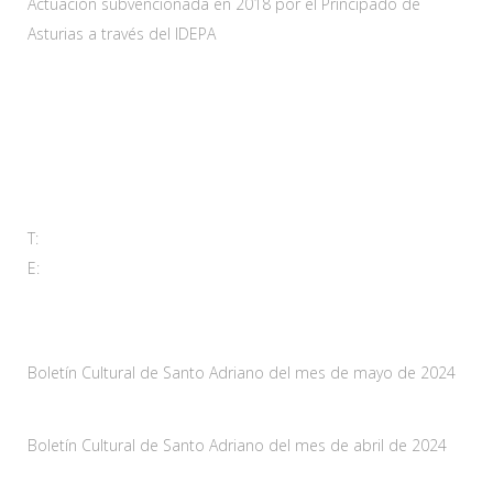
Actuación subvencionada en 2018 por el Principado de
Asturias a través del IDEPA
Contacta
Carretera As-228 Km.12
33115 Villanueva de Santo Adriano, Principado de Asturias
T:
985 761 061
E:
adl@santoadriano.org
Noticias
Boletín Cultural de Santo Adriano del mes de mayo de 2024
10 mayo, 2024
Boletín Cultural de Santo Adriano del mes de abril de 2024
29 marzo, 2024