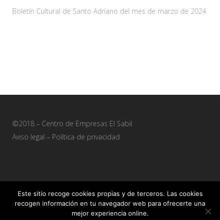
Boletín Cultural de Santo Adriano del mes de marzo de 2024
28 febrero, 2024
©2018 – Centro de Empresas El Sabil
Aviso legal
–
Política de privacidad
Este sitio recoge cookies propias y de terceros. Las cookies
recogen información en tu navegador web para ofrecerte una
Sitio web desarrollado por
+QueGusto S.C.
mejor experiencia online.