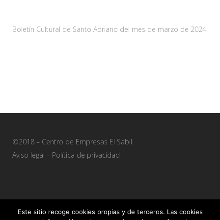
29 marzo, 2024
Boletín Cultural de Santo Adriano del mes de marzo de 2024
28 febrero, 2024
©2018 – Centro de Empresas El Sabil
Aviso legal
–
Política de privacidad
Este sitio recoge cookies propias y de terceros. Las cookies