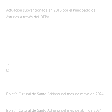
Actuación subvencionada en 2018 por el Principado de
Asturias a través del IDEPA
Contacta
Carretera As-228 Km.12
33115 Villanueva de Santo Adriano, Principado de Asturias
T:
985 761 061
E:
adl@santoadriano.org
Noticias
Boletín Cultural de Santo Adriano del mes de mayo de 2024
10 mayo, 2024
Boletín Cultural de Santo Adriano del mes de abril de 2024