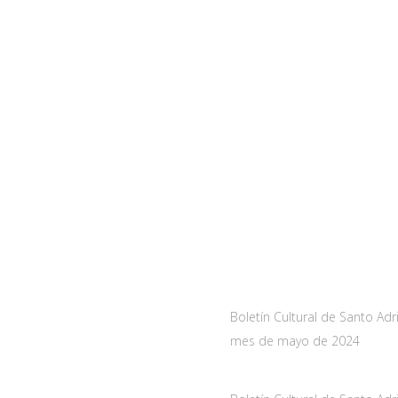
a
Noticias
As-228 Km.12
Boletín Cultural de Santo Adr
nueva de Santo Adriano,
mes de mayo de 2024
10 mayo, 2024
de Asturias