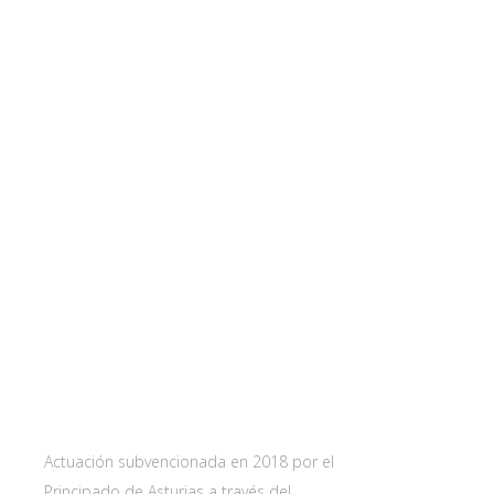
Web subvencionada por:
Contact
Carretera 
33115 Villa
Principado 
Actuación subvencionada en 2018 por el
Principado de Asturias a través del