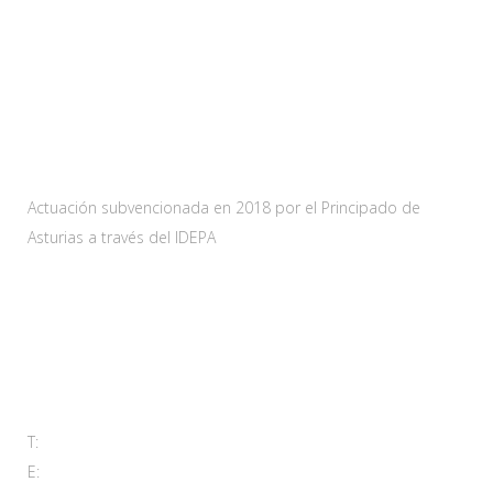
Web subvencionada por:
Actuación subvencionada en 2018 por el Principado de
Asturias a través del IDEPA
Contacta
Carretera As-228 Km.12
33115 Villanueva de Santo Adriano, Principado de Asturias
T:
985 761 061
E:
adl@santoadriano.org