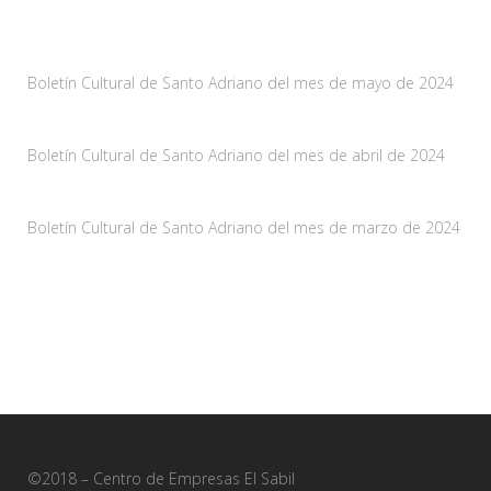
Noticias
Boletín Cultural de Santo Adriano del mes de mayo de 2024
10 mayo, 2024
Boletín Cultural de Santo Adriano del mes de abril de 2024
29 marzo, 2024
Boletín Cultural de Santo Adriano del mes de marzo de 2024
28 febrero, 2024
©2018 – Centro de Empresas El Sabil