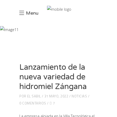
Menu
Blog
INCIO
NOTICIAS
LANZAMIENTO DE LA NUEVA VARIEDAD DE
HIDROMIEL ZÁNGANA
Lanzamiento de la
nueva variedad de
hidromiel Zángana
POR
EL SABIL
31 MAYO, 2022
NOTICIAS
0 COMENTARIOS
7
La empresa alojada en la Villa Tecnológica el