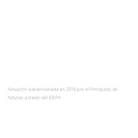
Web subvencionada por:
Actuación subvencionada en 2018 por el Principado de
Asturias a través del IDEPA
Contacta
Carretera As-228 Km.12