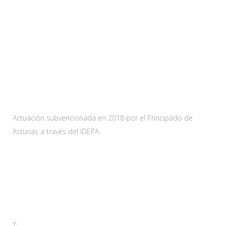
Web subvencionada por:
Actuación subvencionada en 2018 por el Principado de
Asturias a través del IDEPA
Contacta
Carretera As-228 Km.12
33115 Villanueva de Santo Adriano, Principado de Asturias
T:
985 761 061