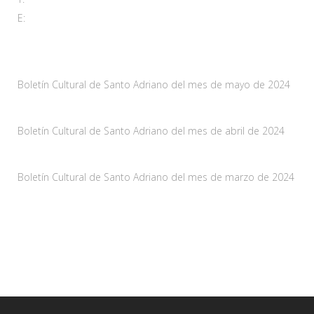
E:
adl@santoadriano.org
Noticias
Boletín Cultural de Santo Adriano del mes de mayo de 2024
10 mayo, 2024
Boletín Cultural de Santo Adriano del mes de abril de 2024
29 marzo, 2024
Boletín Cultural de Santo Adriano del mes de marzo de 2024
28 febrero, 2024