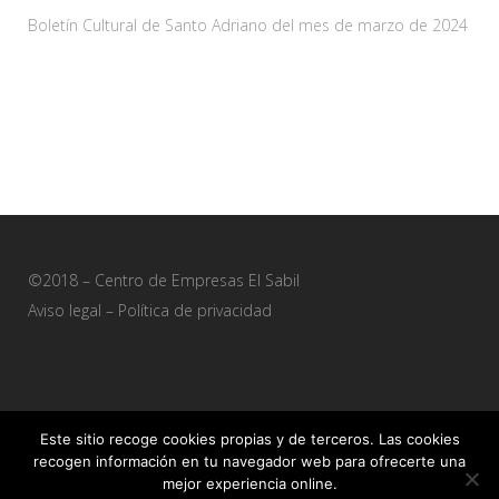
Boletín Cultural de Santo Adriano del mes de marzo de 2024
28 febrero, 2024
©2018 – Centro de Empresas El Sabil
Aviso legal
–
Política de privacidad
Este sitio recoge cookies propias y de terceros. Las cookies
recogen información en tu navegador web para ofrecerte una
Sitio web desarrollado por
+QueGusto S.C.
mejor experiencia online.