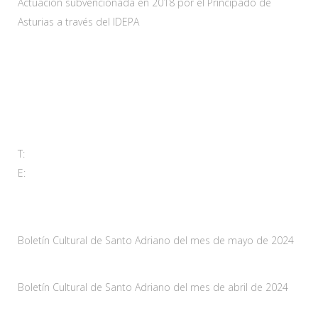
Actuación subvencionada en 2018 por el Principado de
Asturias a través del IDEPA
Contacta
Carretera As-228 Km.12
33115 Villanueva de Santo Adriano, Principado de Asturias
T:
985 761 061
E:
adl@santoadriano.org
Noticias
Boletín Cultural de Santo Adriano del mes de mayo de 2024
10 mayo, 2024
Boletín Cultural de Santo Adriano del mes de abril de 2024
29 marzo, 2024