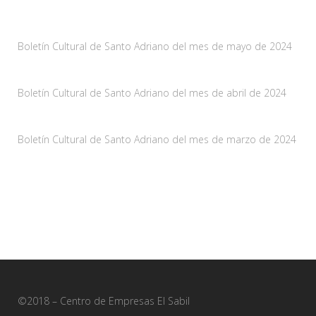
Noticias
Boletín Cultural de Santo Adriano del mes de mayo de 2024
10 mayo, 2024
Boletín Cultural de Santo Adriano del mes de abril de 2024
29 marzo, 2024
Boletín Cultural de Santo Adriano del mes de marzo de 2024
28 febrero, 2024
©2018 – Centro de Empresas El Sabil