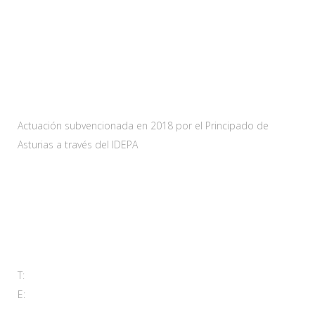
Web subvencionada por:
Actuación subvencionada en 2018 por el Principado de
Asturias a través del IDEPA
Contacta
Carretera As-228 Km.12
33115 Villanueva de Santo Adriano, Principado de Asturias
T:
985 761 061
E:
adl@santoadriano.org