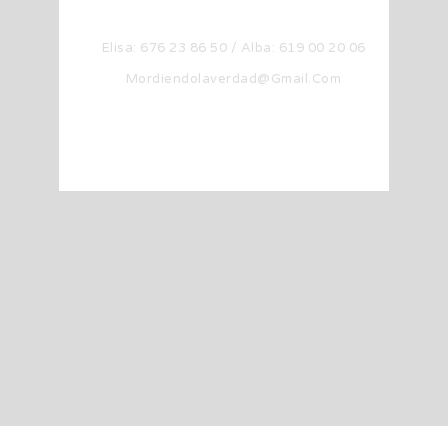
Contacto
Elisa: 676 23 86 50 / Alba: 619 00 20 06
Mordiendolaverdad@gmail.com